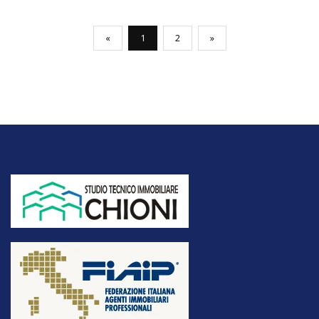
(current)
«
1
2
»