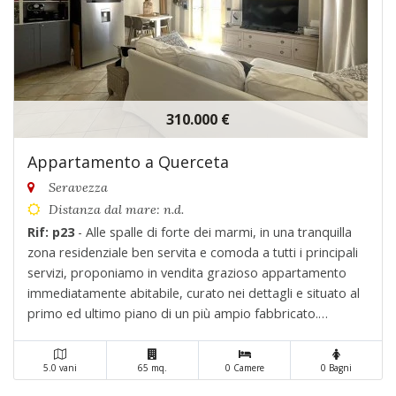
310.000 €
Appartamento a Querceta
Seravezza
Distanza dal mare: n.d.
Rif: p23
- Alle spalle di forte dei marmi, in una tranquilla
zona residenziale ben servita e comoda a tutti i principali
servizi, proponiamo in vendita grazioso appartamento
immediatamente abitabile, curato nei dettagli e situato al
primo ed ultimo piano di un più ampio fabbricato.
L'immobile si sviluppa su un unico livello ed è composto
da:- ingresso- luminoso soggio. . .
5.0 vani
65 mq.
0 Camere
0 Bagni