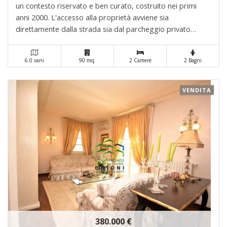
un contesto riservato e ben curato, costruito nei primi
anni 2000. L'accesso alla proprietà avviene sia
direttamente dalla strada sia dal parcheggio privato
interno. Piano terra trovano spazio una comoda zona
lavanderia e un pratico locale/ricovero per bici. . .
6.0 vani
90 mq.
2 Camere
2 Bagni
VENDITA
380.000 €