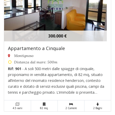
300.000 €
Appartamento a Cinquale
Montignoso
Distanza dal mare: 500m
Rif: 901
- A soli 500 metri dalle spiagge di cinquale,
proponiamo in vendita appartamento, di 82 mq, situato
all’interno del rinomato residence henderson, contesto
curato e dotato di servizi esclusivi quali piscina, campi da
tennis e parcheggio privato. L’immobile si presenta
luminoso e ben distribuito, ideale sia come casa vacanze
che come investimento. Composizione. . .
4.5 vani
82 mq.
2 Camere
2 Bagni