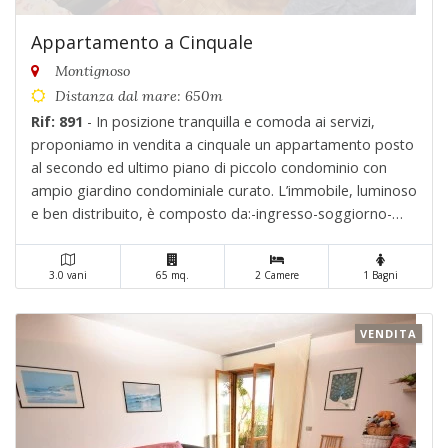
Appartamento a Cinquale
Montignoso
Distanza dal mare: 650m
Rif: 891
- In posizione tranquilla e comoda ai servizi,
proponiamo in vendita a cinquale un appartamento posto
al secondo ed ultimo piano di piccolo condominio con
ampio giardino condominiale curato. L’immobile, luminoso
e ben distribuito, è composto da:-ingresso-soggiorno-
pranzo con angolo cottura e accesso a balcone vivibile,-
camera matrimoniale,-bagno. . .
3.0 vani
65 mq.
2 Camere
1 Bagni
VENDITA