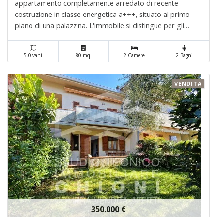
appartamento completamente arredato di recente
costruzione in classe energetica a+++, situato al primo
piano di una palazzina. L'immobile si distingue per gli
ambienti luminosi, le ottime finiture e la terrazza
panoramica al piano superiore, la propriet�. . .
5.0 vani
80 mq.
2 Camere
2 Bagni
VENDITA
350.000 €